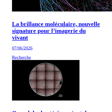
La brillance moléculaire, nouvelle
signature pour l’imagerie du
vivant
07/06/2026
Recherche