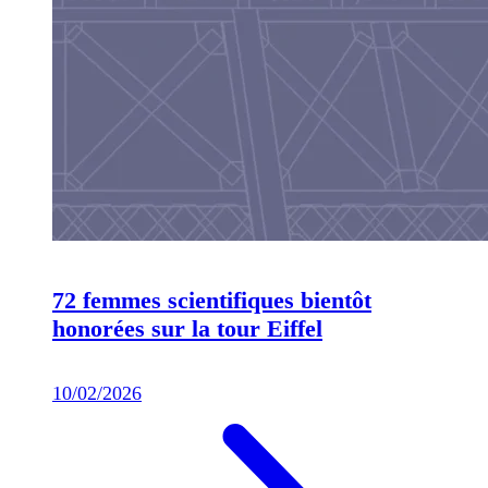
72 femmes scientifiques bientôt
honorées sur la tour Eiffel
10/02/2026