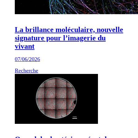
La brillance moléculaire, nouvelle
signature pour l’imagerie du
vivant
07/06/2026
Recherche