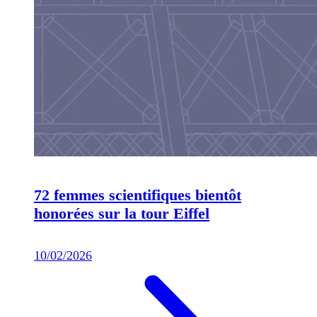
72 femmes scientifiques bientôt
honorées sur la tour Eiffel
10/02/2026