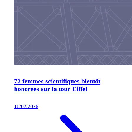
72 femmes scientifiques bientôt
honorées sur la tour Eiffel
10/02/2026