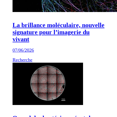
La brillance moléculaire, nouvelle
signature pour l’imagerie du
vivant
07/06/2026
Recherche