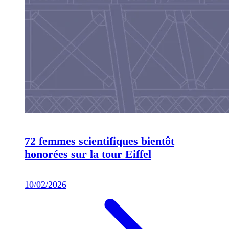
72 femmes scientifiques bientôt
honorées sur la tour Eiffel
10/02/2026