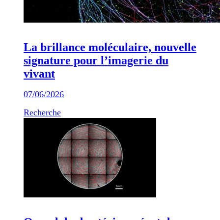
La brillance moléculaire, nouvelle
signature pour l’imagerie du
vivant
07/06/2026
Recherche