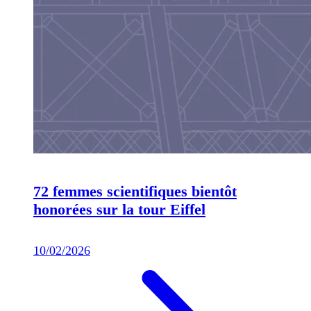
72 femmes scientifiques bientôt
honorées sur la tour Eiffel
10/02/2026