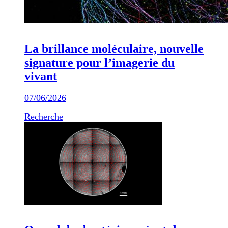
La brillance moléculaire, nouvelle
signature pour l’imagerie du
vivant
07/06/2026
Recherche