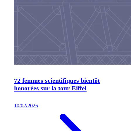
72 femmes scientifiques bientôt
honorées sur la tour Eiffel
10/02/2026