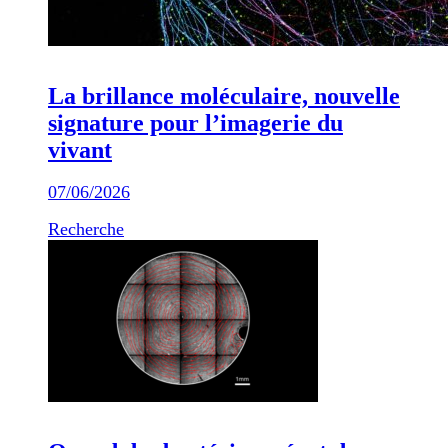
La brillance moléculaire, nouvelle
signature pour l’imagerie du
vivant
07/06/2026
Recherche