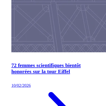
72 femmes scientifiques bientôt
honorées sur la tour Eiffel
10/02/2026