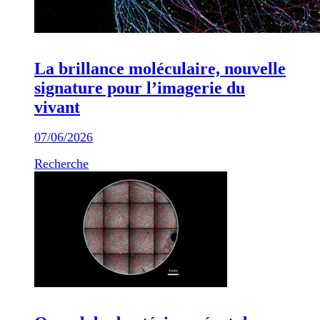
La brillance moléculaire, nouvelle
signature pour l’imagerie du
vivant
07/06/2026
Recherche