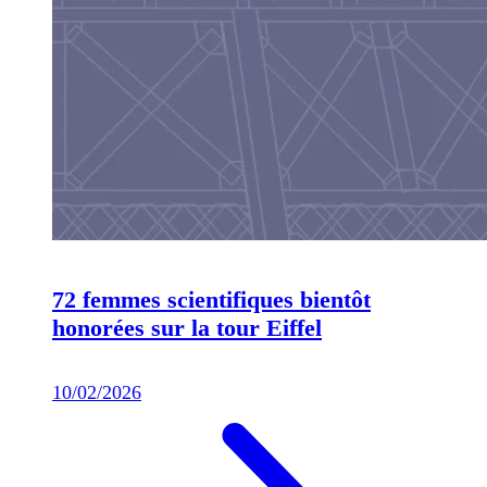
72 femmes scientifiques bientôt
honorées sur la tour Eiffel
10/02/2026