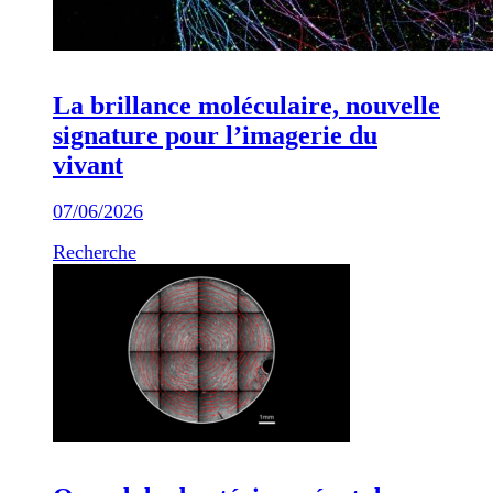
La brillance moléculaire, nouvelle
signature pour l’imagerie du
vivant
07/06/2026
Recherche