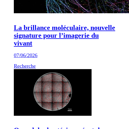
La brillance moléculaire, nouvelle
signature pour l’imagerie du
vivant
07/06/2026
Recherche