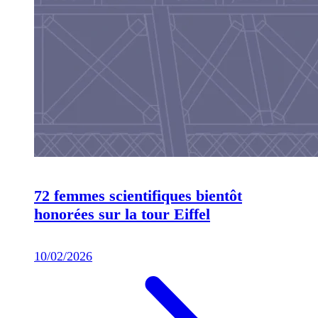
72 femmes scientifiques bientôt
honorées sur la tour Eiffel
10/02/2026