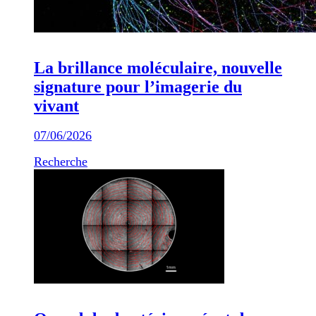
La brillance moléculaire, nouvelle
signature pour l’imagerie du
vivant
07/06/2026
Recherche