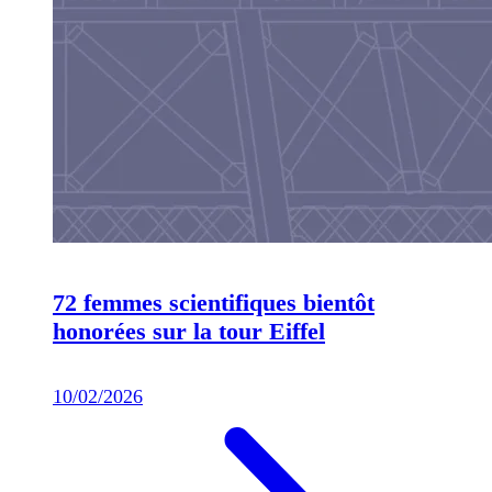
72 femmes scientifiques bientôt
honorées sur la tour Eiffel
10/02/2026