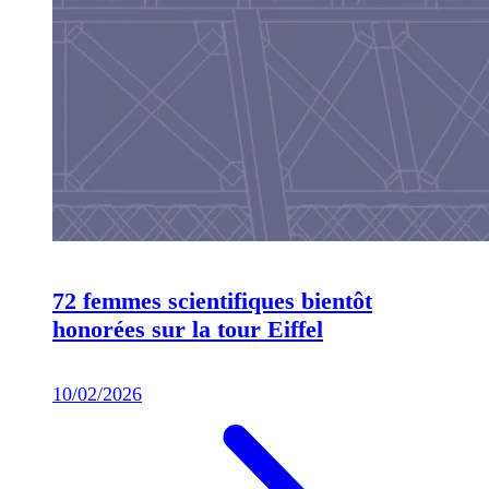
72 femmes scientifiques bientôt
honorées sur la tour Eiffel
10/02/2026