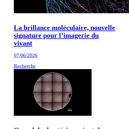
La brillance moléculaire, nouvelle
signature pour l’imagerie du
vivant
07/06/2026
Recherche