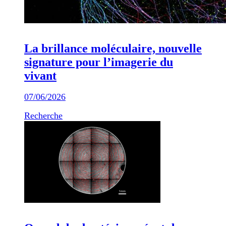
La brillance moléculaire, nouvelle
signature pour l’imagerie du
vivant
07/06/2026
Recherche