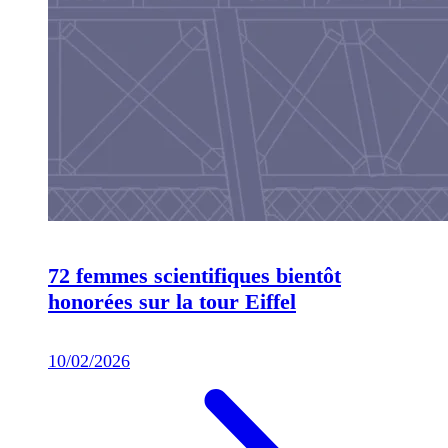
72 femmes scientifiques bientôt
honorées sur la tour Eiffel
10/02/2026