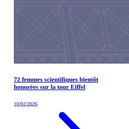
72 femmes scientifiques bientôt
honorées sur la tour Eiffel
10/02/2026