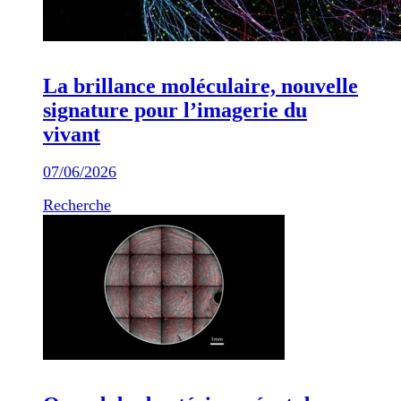
La brillance moléculaire, nouvelle
signature pour l’imagerie du
vivant
07/06/2026
Recherche