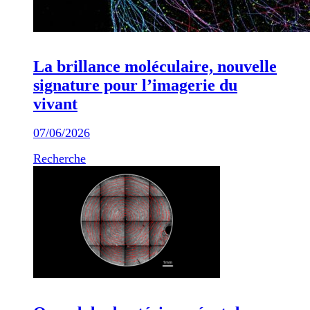
La brillance moléculaire, nouvelle
signature pour l’imagerie du
vivant
07/06/2026
Recherche