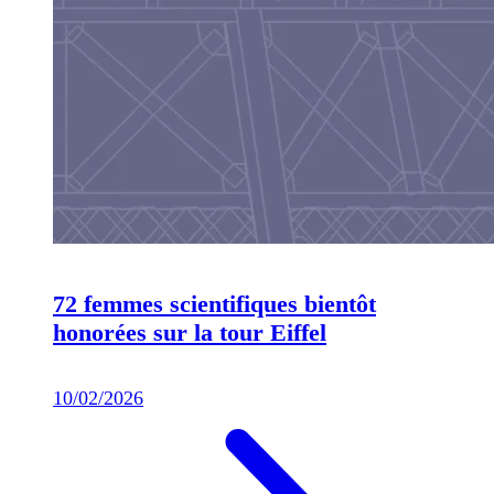
72 femmes scientifiques bientôt
honorées sur la tour Eiffel
10/02/2026