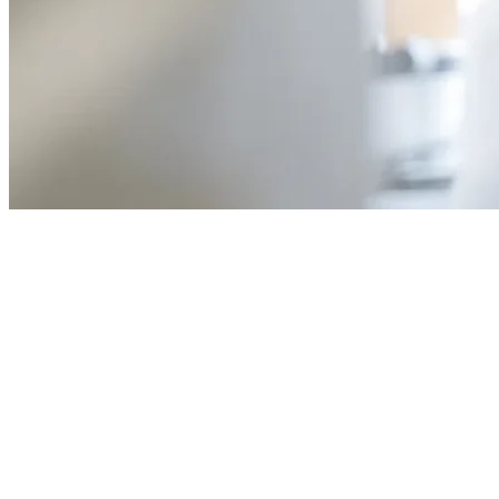
Une école d’ingénieurs en physique,
chimie et biologie ancrée dans la
recherche
Formation
L’ESPCI Paris – PSL propose un enseignement