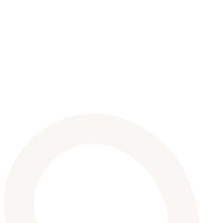
pluridisciplinaire en physique, chimie et
biologie, fondé sur le dialogue entre les
disciplines, les méthodes et les outils
expérimentaux pour comprendre, analyser et
concevoir des systèmes complexes, des
matériaux et des technologies innovantes. En
2025, l’école se situe à la troisième place du
classement des écoles d’ingénieurs, tels que
l'Étudiant ou l'Usine Nouvelle et souvent à la
première place pour la recherche.