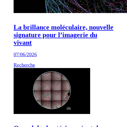
La brillance moléculaire, nouvelle
signature pour l’imagerie du
vivant
07/06/2026
Recherche