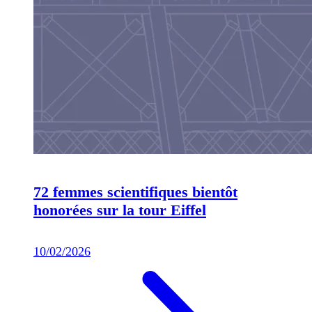
72 femmes scientifiques bientôt
honorées sur la tour Eiffel
10/02/2026