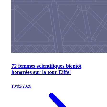
72 femmes scientifiques bientôt
honorées sur la tour Eiffel
10/02/2026