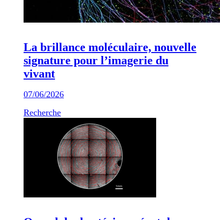
La brillance moléculaire, nouvelle
signature pour l’imagerie du
vivant
07/06/2026
Recherche