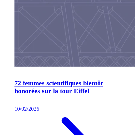
72 femmes scientifiques bientôt
honorées sur la tour Eiffel
10/02/2026