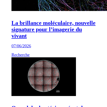
La brillance moléculaire, nouvelle
signature pour l’imagerie du
vivant
07/06/2026
Recherche