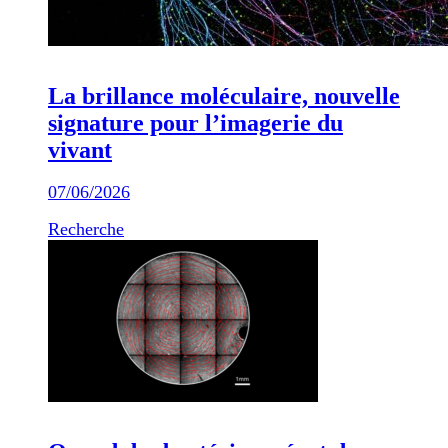
La brillance moléculaire, nouvelle
signature pour l’imagerie du
vivant
07/06/2026
Recherche