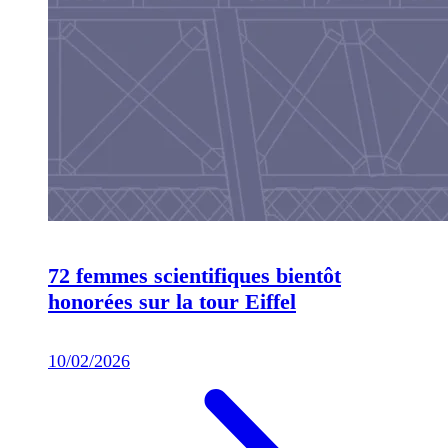
72 femmes scientifiques bientôt
honorées sur la tour Eiffel
10/02/2026