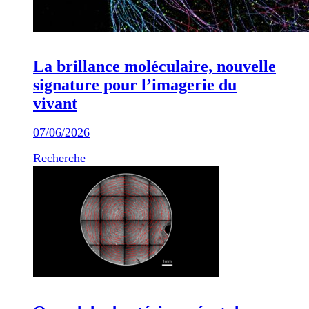
La brillance moléculaire, nouvelle
signature pour l’imagerie du
vivant
07/06/2026
Recherche