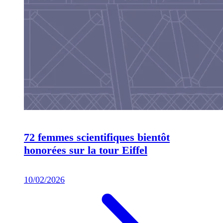
72 femmes scientifiques bientôt
honorées sur la tour Eiffel
10/02/2026