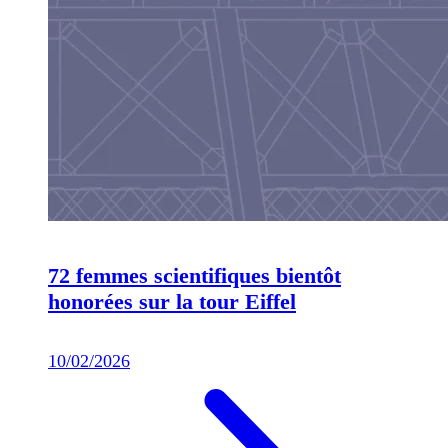
72 femmes scientifiques bientôt
honorées sur la tour Eiffel
10/02/2026