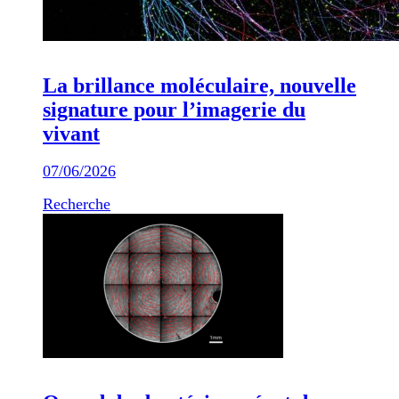
La brillance moléculaire, nouvelle
signature pour l’imagerie du
vivant
07/06/2026
Recherche