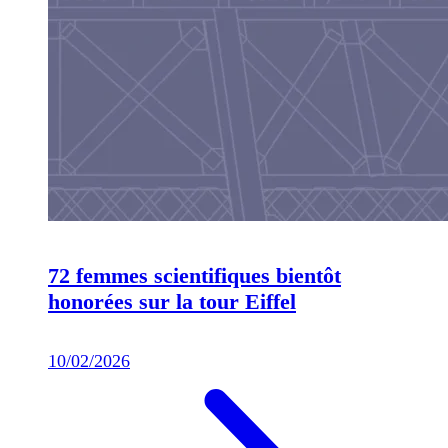
72 femmes scientifiques bientôt
honorées sur la tour Eiffel
10/02/2026