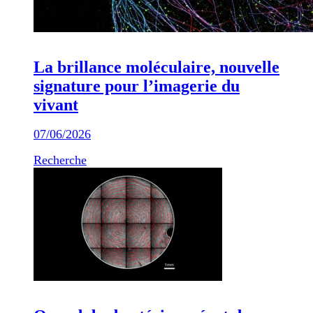
La brillance moléculaire, nouvelle
signature pour l’imagerie du
vivant
07/06/2026
Recherche