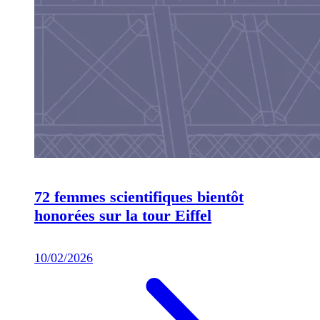
72 femmes scientifiques bientôt
honorées sur la tour Eiffel
10/02/2026