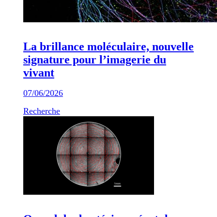
La brillance moléculaire, nouvelle
signature pour l’imagerie du
vivant
07/06/2026
Recherche