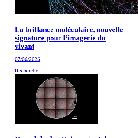
La brillance moléculaire, nouvelle
signature pour l’imagerie du
vivant
07/06/2026
Recherche