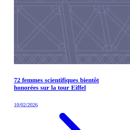
72 femmes scientifiques bientôt
honorées sur la tour Eiffel
10/02/2026