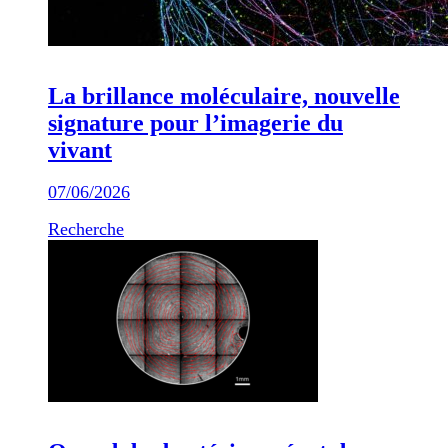
La brillance moléculaire, nouvelle
signature pour l’imagerie du
vivant
07/06/2026
Recherche