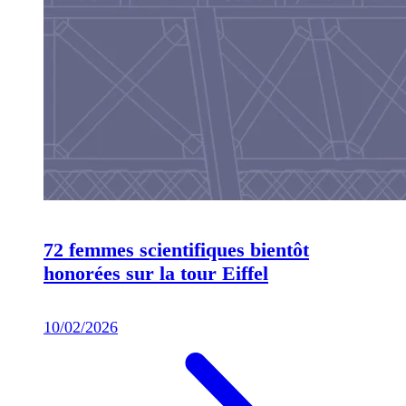
72 femmes scientifiques bientôt
honorées sur la tour Eiffel
10/02/2026