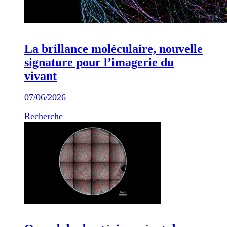
La brillance moléculaire, nouvelle
signature pour l’imagerie du
vivant
07/06/2026
Recherche