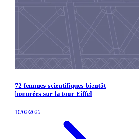
72 femmes scientifiques bientôt
honorées sur la tour Eiffel
10/02/2026