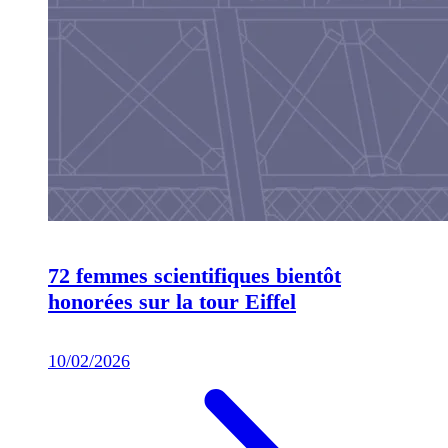
72 femmes scientifiques bientôt
honorées sur la tour Eiffel
10/02/2026