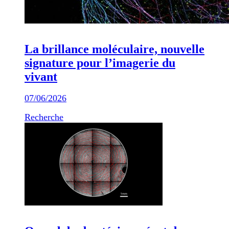
La brillance moléculaire, nouvelle
signature pour l’imagerie du
vivant
07/06/2026
Recherche