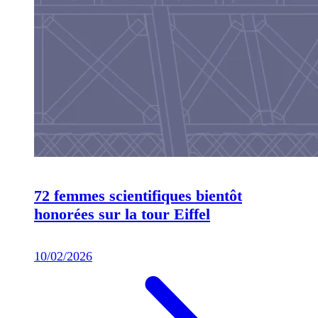
72 femmes scientifiques bientôt
honorées sur la tour Eiffel
10/02/2026