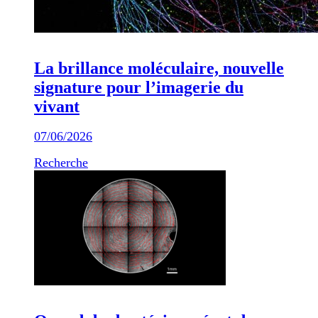
La brillance moléculaire, nouvelle
signature pour l’imagerie du
vivant
07/06/2026
Recherche