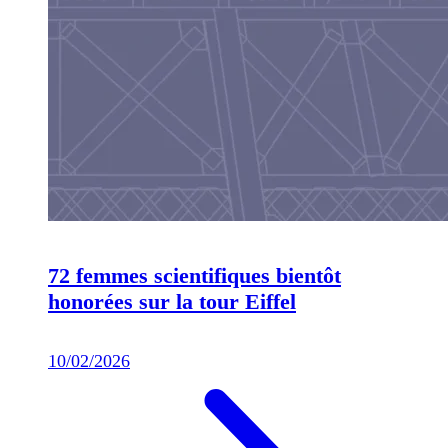
72 femmes scientifiques bientôt
honorées sur la tour Eiffel
10/02/2026