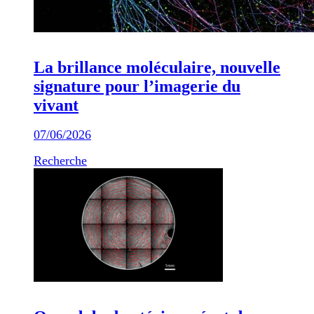
La brillance moléculaire, nouvelle
signature pour l’imagerie du
vivant
07/06/2026
Recherche