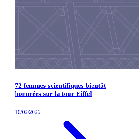
72 femmes scientifiques bientôt
honorées sur la tour Eiffel
10/02/2026