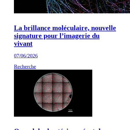
La brillance moléculaire, nouvelle
signature pour l’imagerie du
vivant
07/06/2026
Recherche