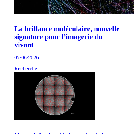
La brillance moléculaire, nouvelle
signature pour l’imagerie du
vivant
07/06/2026
Recherche