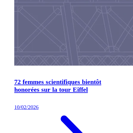
72 femmes scientifiques bientôt
honorées sur la tour Eiffel
10/02/2026