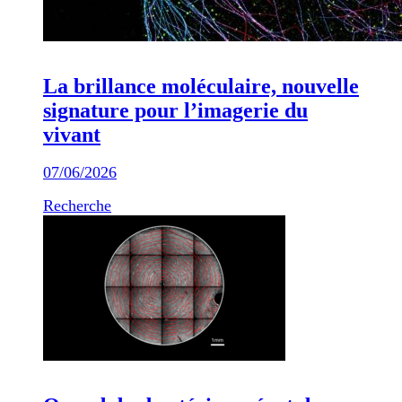
La brillance moléculaire, nouvelle
signature pour l’imagerie du
vivant
07/06/2026
Recherche