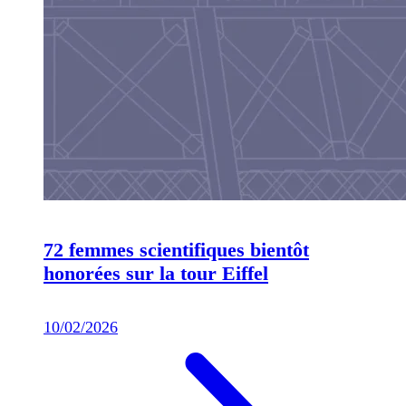
72 femmes scientifiques bientôt
honorées sur la tour Eiffel
10/02/2026