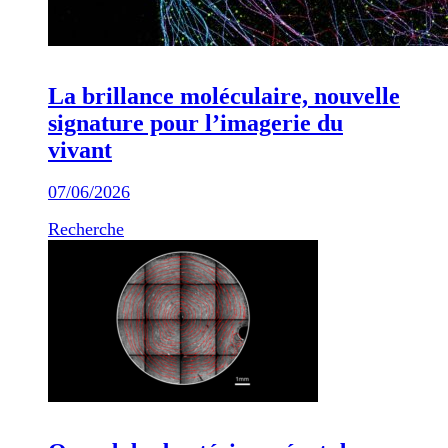
La brillance moléculaire, nouvelle
signature pour l’imagerie du
vivant
07/06/2026
Recherche