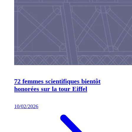
72 femmes scientifiques bientôt
honorées sur la tour Eiffel
10/02/2026