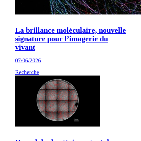
La brillance moléculaire, nouvelle
signature pour l’imagerie du
vivant
07/06/2026
Recherche