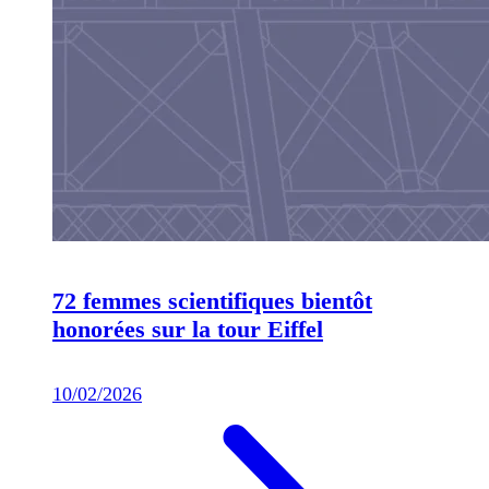
72 femmes scientifiques bientôt
honorées sur la tour Eiffel
10/02/2026