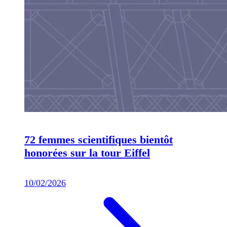
72 femmes scientifiques bientôt
honorées sur la tour Eiffel
10/02/2026