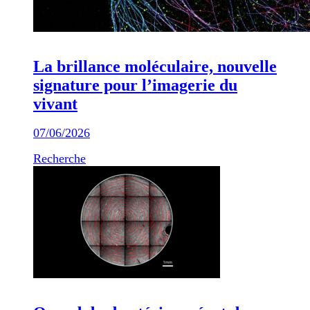
La brillance moléculaire, nouvelle
signature pour l’imagerie du
vivant
07/06/2026
Recherche