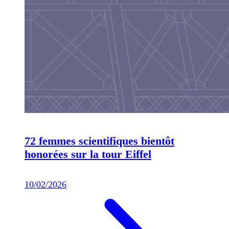
72 femmes scientifiques bientôt
honorées sur la tour Eiffel
10/02/2026