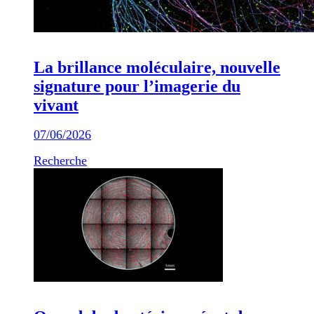
La brillance moléculaire, nouvelle
signature pour l’imagerie du
vivant
07/06/2026
Recherche