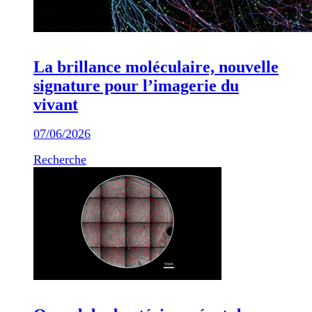
La brillance moléculaire, nouvelle
signature pour l’imagerie du
vivant
07/06/2026
Recherche