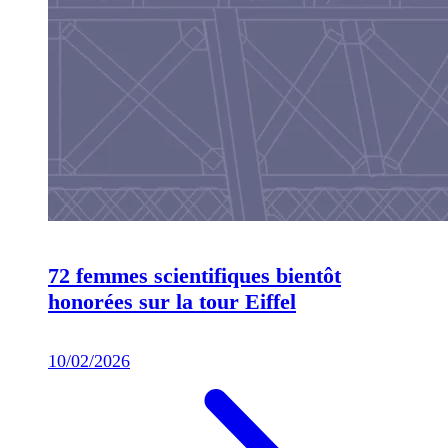
72 femmes scientifiques bientôt
honorées sur la tour Eiffel
10/02/2026