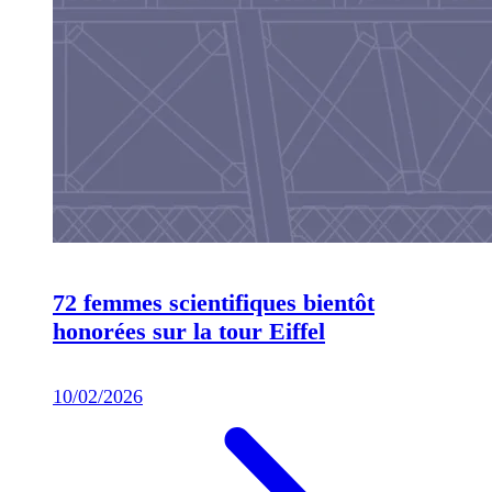
72 femmes scientifiques bientôt
honorées sur la tour Eiffel
10/02/2026