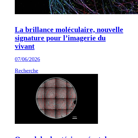
La brillance moléculaire, nouvelle
signature pour l’imagerie du
vivant
07/06/2026
Recherche