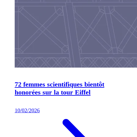
72 femmes scientifiques bientôt
honorées sur la tour Eiffel
10/02/2026