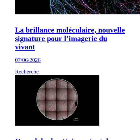
La brillance moléculaire, nouvelle
signature pour l’imagerie du
vivant
07/06/2026
Recherche