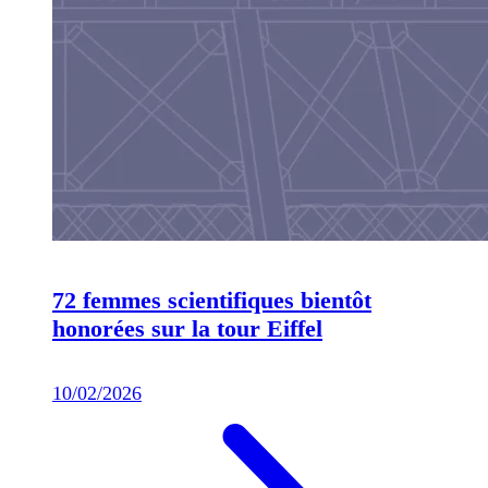
72 femmes scientifiques bientôt
honorées sur la tour Eiffel
10/02/2026