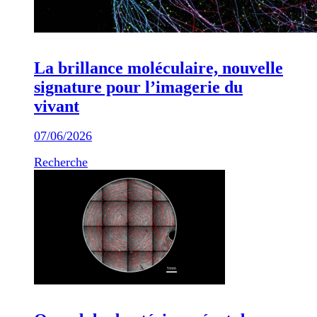
La brillance moléculaire, nouvelle
signature pour l’imagerie du
vivant
07/06/2026
Recherche