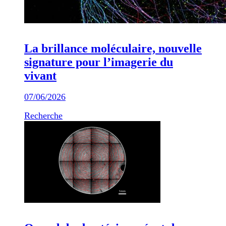
La brillance moléculaire, nouvelle
signature pour l’imagerie du
vivant
07/06/2026
Recherche