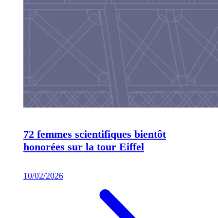
72 femmes scientifiques bientôt
honorées sur la tour Eiffel
10/02/2026