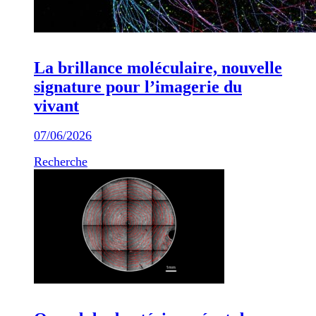
La brillance moléculaire, nouvelle
signature pour l’imagerie du
vivant
07/06/2026
Recherche