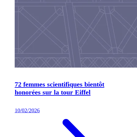
72 femmes scientifiques bientôt
honorées sur la tour Eiffel
10/02/2026