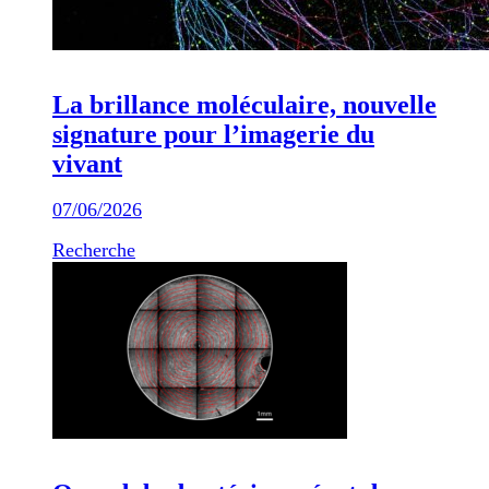
La brillance moléculaire, nouvelle
signature pour l’imagerie du
vivant
07/06/2026
Recherche