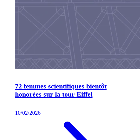
72 femmes scientifiques bientôt
honorées sur la tour Eiffel
10/02/2026