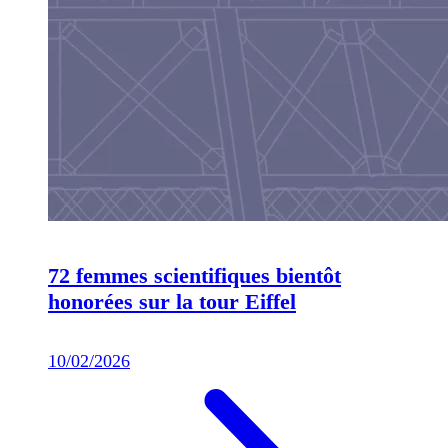
72 femmes scientifiques bientôt
honorées sur la tour Eiffel
10/02/2026