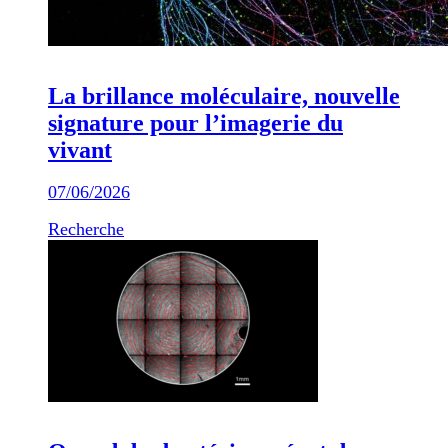
La brillance moléculaire, nouvelle
signature pour l’imagerie du
vivant
07/06/2026
Recherche