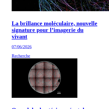
La brillance moléculaire, nouvelle
signature pour l’imagerie du
vivant
07/06/2026
Recherche