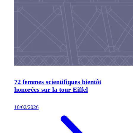
72 femmes scientifiques bientôt
honorées sur la tour Eiffel
10/02/2026