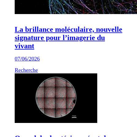
La brillance moléculaire, nouvelle
signature pour l’imagerie du
vivant
07/06/2026
Recherche