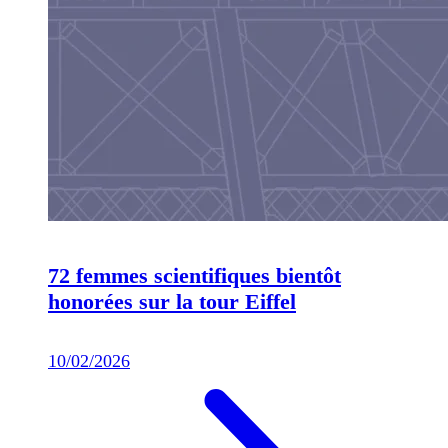
72 femmes scientifiques bientôt
honorées sur la tour Eiffel
10/02/2026