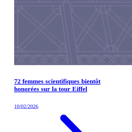
72 femmes scientifiques bientôt
honorées sur la tour Eiffel
10/02/2026