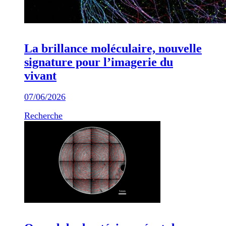
La brillance moléculaire, nouvelle
signature pour l’imagerie du
vivant
07/06/2026
Recherche