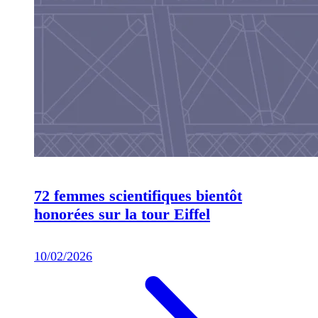
72 femmes scientifiques bientôt
honorées sur la tour Eiffel
10/02/2026