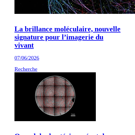
La brillance moléculaire, nouvelle
signature pour l’imagerie du
vivant
07/06/2026
Recherche