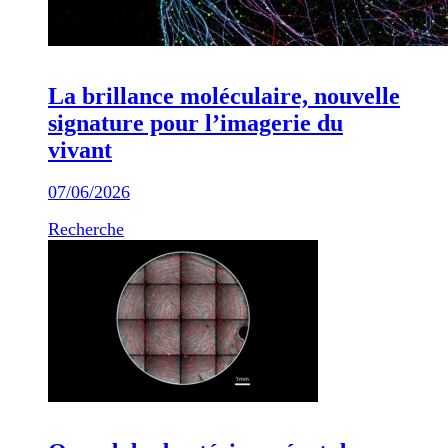
La brillance moléculaire, nouvelle
signature pour l’imagerie du
vivant
07/06/2026
Recherche