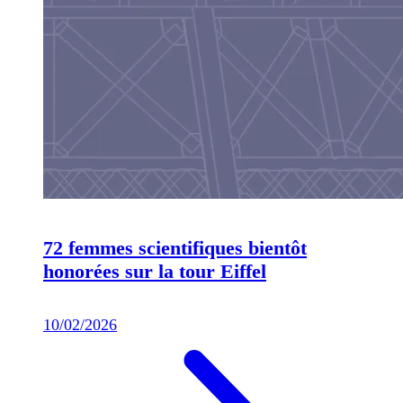
72 femmes scientifiques bientôt
honorées sur la tour Eiffel
10/02/2026