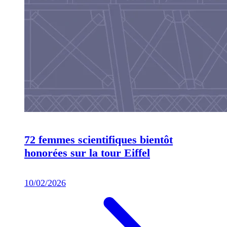
72 femmes scientifiques bientôt
honorées sur la tour Eiffel
10/02/2026