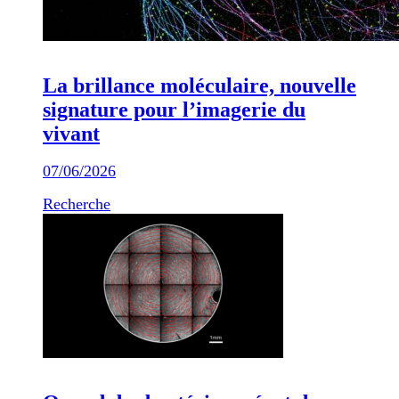
La brillance moléculaire, nouvelle
signature pour l’imagerie du
vivant
07/06/2026
Recherche